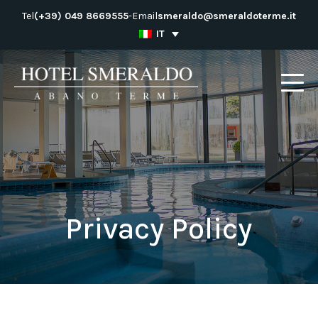
Salta
Tel
(+39) 049 8669555
-
Email
smeraldo@smeraldoterme.it
al
IT
contenuto
Privacy Policy