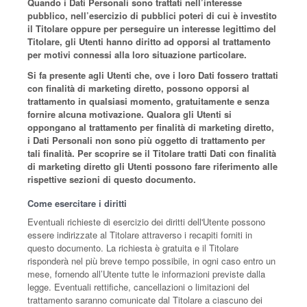
Quando i Dati Personali sono trattati nell’interesse
pubblico, nell’esercizio di pubblici poteri di cui è investito
il Titolare oppure per perseguire un interesse legittimo del
Titolare, gli Utenti hanno diritto ad opporsi al trattamento
per motivi connessi alla loro situazione particolare.
Si fa presente agli Utenti che, ove i loro Dati fossero trattati
con finalità di marketing diretto, possono opporsi al
trattamento in qualsiasi momento, gratuitamente e senza
fornire alcuna motivazione. Qualora gli Utenti si
oppongano al trattamento per finalità di marketing diretto,
i Dati Personali non sono più oggetto di trattamento per
tali finalità. Per scoprire se il Titolare tratti Dati con finalità
di marketing diretto gli Utenti possono fare riferimento alle
rispettive sezioni di questo documento.
Come esercitare i diritti
Eventuali richieste di esercizio dei diritti dell'Utente possono
essere indirizzate al Titolare attraverso i recapiti forniti in
questo documento. La richiesta è gratuita e il Titolare
risponderà nel più breve tempo possibile, in ogni caso entro un
mese, fornendo all’Utente tutte le informazioni previste dalla
legge. Eventuali rettifiche, cancellazioni o limitazioni del
trattamento saranno comunicate dal Titolare a ciascuno dei