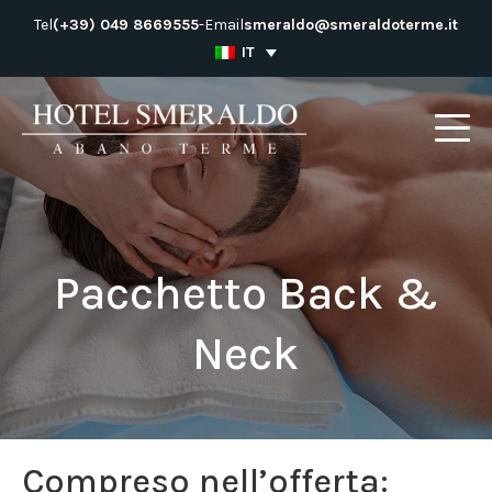
Salta
Tel
(+39) 049 8669555
-
Email
smeraldo@smeraldoterme.it
al
IT
contenuto
Pacchetto Back &
Neck
Compreso nell’offerta: