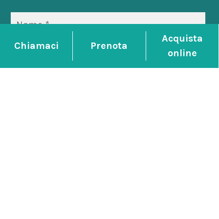
Acquista
Chiamaci
Prenota
online
*
ISCRIVIMI
P.IVA 00229570288 -
CIN IT028001A1SM4QVXJR
-
Dati societari
-
Privacy policy
-
Aggiorna le tue