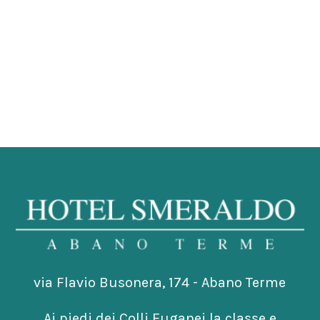
via Flavio Busonera, 174 - Abano Terme
Ai piedi dei Colli Euganei la classe e