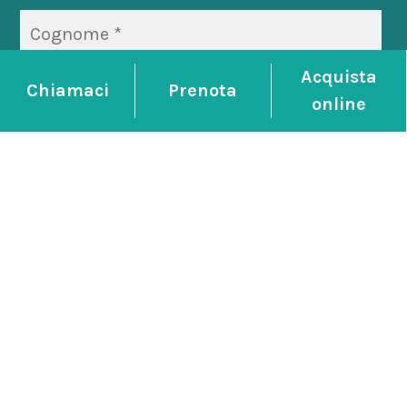
Acquista
Chiamaci
Prenota
online
*
ISCRIVIMI
P.IVA 00229570288 -
CIN IT028001A1SM4QVXJR
-
Dati societari
-
Privacy policy
-
Aggiorna le tue
preferenze di monitoraggio della pubblicità
-
Design by
Jampaa