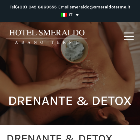
Salta
Tel
(+39) 049 8669555
-
Email
smeraldo@smeraldoterme.it
al
IT
contenuto
DRENANTE & DETOX
DRENANTE & DETOX