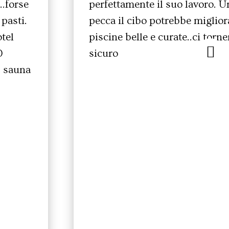
…forse
perfettamente il suo lavoro. U
 pasti.
pecca il cibo potrebbe miglior
otel
piscine belle e curate..ci torn
0
sicuro
, sauna