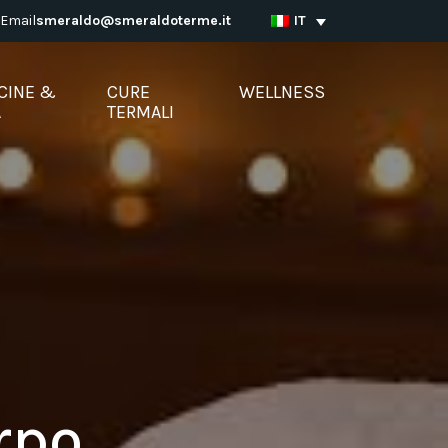
Email
smeraldo@smeraldoterme.it
IT
CINE &
CURE
WELLNESS
A
TERMALI
rpo