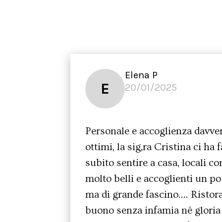
Elena P
E
20/01/2025
Personale e accoglienza davve
ottimi, la sig,ra Cristina ci ha f
subito sentire a casa, locali c
molto belli e accoglienti un po
ma di grande fascino…. Ristor
buono senza infamia né gloria 