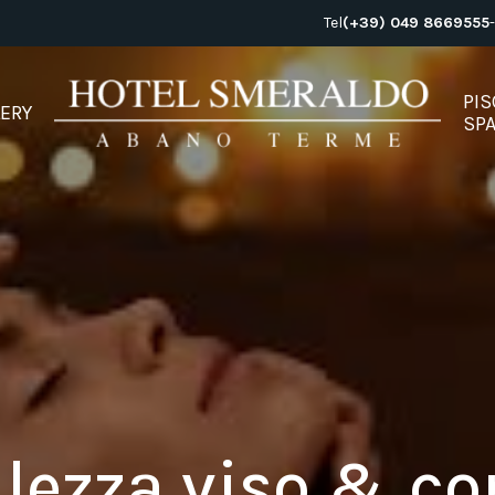
Tel
(+39) 049 8669555
-
PIS
LERY
SP
llezza viso & co