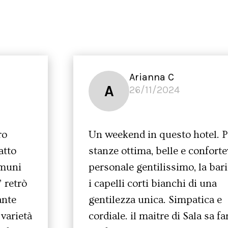
Arianna C
A
26/11/2024
ro
Un weekend in questo hotel. P
atto
stanze ottima, belle e confortev
omuni
personale gentilissimo, la bar
’ retrò
i capelli corti bianchi di una
ante
gentilezza unica. Simpatica e
varietà
cordiale. il maitre di Sala sa fa