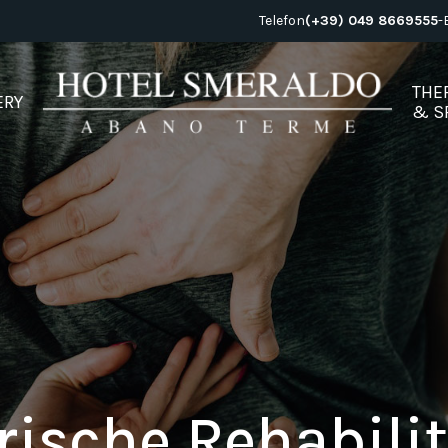
Telefon
(+39) 049 8669555
-
THE
ERY
& S
ische Rehabili