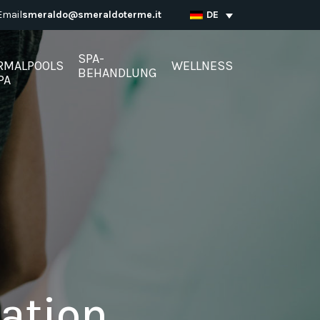
Email
smeraldo@smeraldoterme.it
DE
SPA-
RMALPOOLS
WELLNESS
BEHANDLUNG
PA
tation