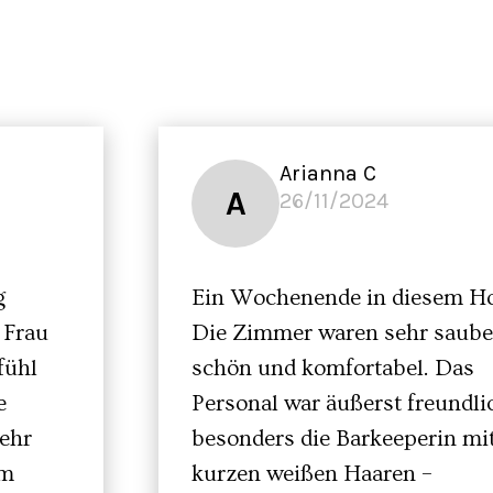
Arianna C
A
26/11/2024
g
Ein Wochenende in diesem Ho
 Frau
Die Zimmer waren sehr saube
fühl
schön und komfortabel. Das
e
Personal war äußerst freundli
ehr
besonders die Barkeeperin mi
em
kurzen weißen Haaren –