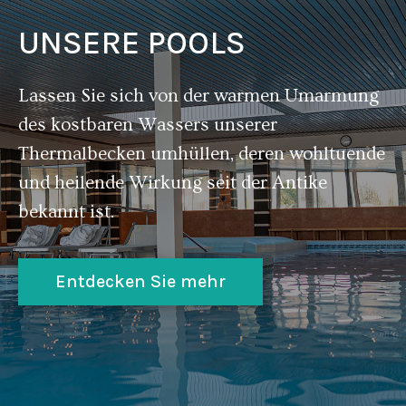
UNSERE POOLS
Lassen Sie sich von der warmen Umarmung
des kostbaren Wassers unserer
Thermalbecken umhüllen, deren wohltuende
und heilende Wirkung seit der Antike
bekannt ist.
Entdecken Sie mehr