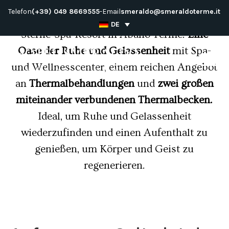
Zum
Telefon
(+39) 049 8669555
-
Email
smeraldo@smeraldoterme.it
Das Hotel Smeraldo ist ein elegantes 3-
Inhalt
DE
Sterne-Spa-Resort in Abano Terme.
Eine
springen
Oase der Ruhe und Gelassenheit
mit Spa-
und Wellnesscenter, einem reichen Angebot
an
Thermalbehandlungen
und
zwei großen
miteinander verbundenen Thermalbecken.
Ideal, um Ruhe und Gelassenheit
wiederzufinden und einen Aufenthalt zu
genießen, um Körper und Geist zu
regenerieren.